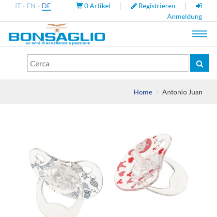
-
-
|
|
IT
EN
DE
0
Artikel
Registrieren
Anmeldung
Toggl
navig
Home
Antonio Juan