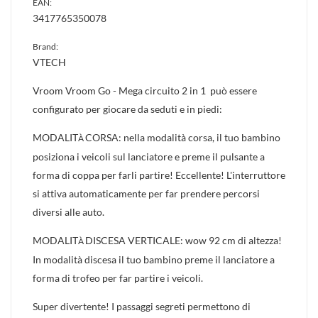
EAN:
3417765350078
Brand:
VTECH
Vroom Vroom Go - Mega circuito 2 in 1 può essere
configurato per giocare da seduti e in piedi:
MODALIT
CORSA: nella modalità corsa, il tuo bambino
À
posiziona i veicoli sul lanciatore e preme il pulsante a
forma di coppa per farli partire! Eccellente! L'interruttore
si attiva automaticamente per far prendere percorsi
diversi alle auto.
MODALIT
DISCESA VERTICALE: wow 92 cm di altezza!
À
In modalità discesa il tuo bambino preme il lanciatore a
forma di trofeo per far partire i veicoli.
Super divertente! I passaggi segreti permettono di