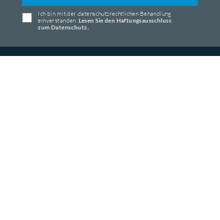
Ich bin mit der datenschutzrechtlichen Behandlung
einverstanden.
Lesen Sie den Haftungsausschluss
zum Datenschutz.
Bonsaglio Srl
Viale della Repubblica, 200
20831 Seregno (MB)
Monza Brianza
P.Iva IT00770780963
INFO
Kontakte
Wer Wir Sind
Datenschutz-bestimmungen
Platzchen