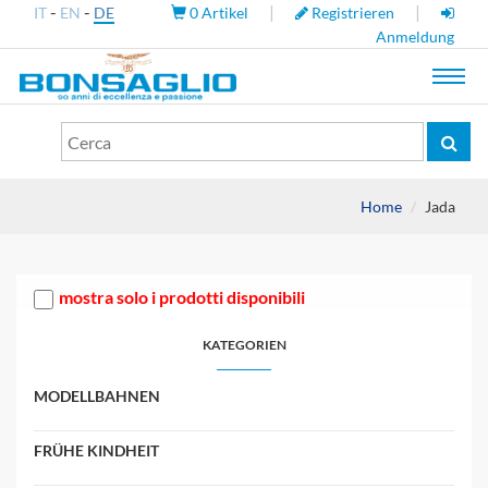
-
-
|
|
IT
EN
DE
0
Artikel
Registrieren
Anmeldung
Toggl
navig
Home
Jada
mostra solo i prodotti disponibili
KATEGORIEN
MODELLBAHNEN
FRÜHE KINDHEIT