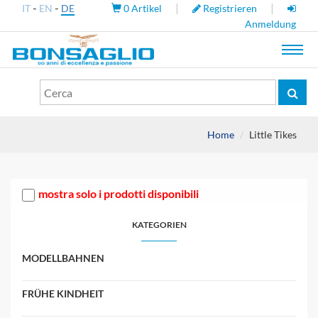
-
-
|
|
IT
EN
DE
0
Artikel
Registrieren
Anmeldung
Toggl
navig
Home
Little Tikes
mostra solo i prodotti disponibili
KATEGORIEN
MODELLBAHNEN
FRÜHE KINDHEIT