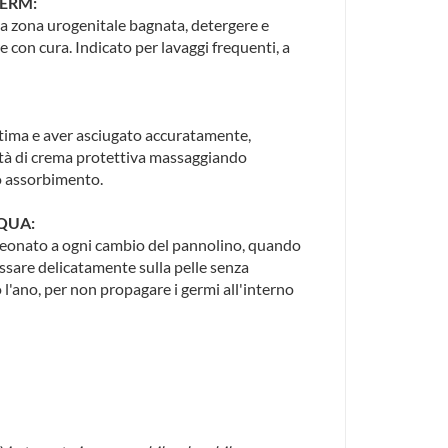
DERM:
la zona urogenitale bagnata, detergere e
e con cura. Indicato per lavaggi frequenti, a
ntima e aver asciugato accuratamente,
ità di crema protettiva massaggiando
o assorbimento.
QUA:
 neonato a ogni cambio del pannolino, quando
assare delicatamente sulla pelle senza
o l'ano, per non propagare i germi all'interno