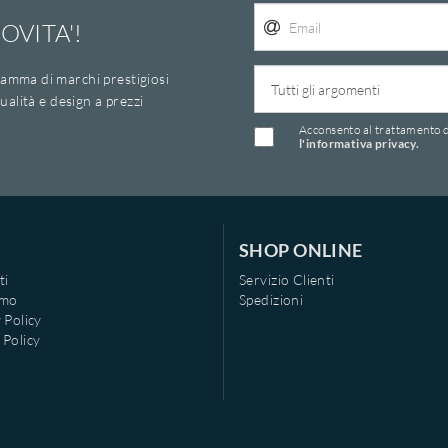
OVITA'!
amma di marchi prestigiosi
ualità e design a prezzi
Acconsento al trattamento d
l'informativa privacy.
SHOP ONLINE
ti
Servizio Clienti
amo
Spedizioni
 Policy
 Policy