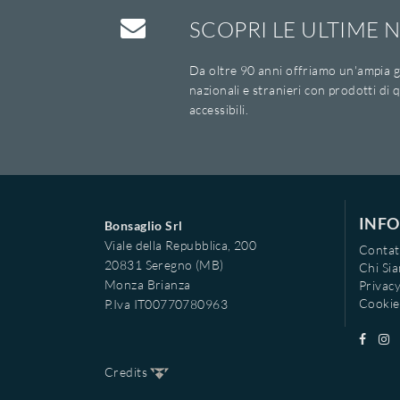
SCOPRI LE ULTIME N
Da oltre 90 anni offriamo un'ampia g
nazionali e stranieri con prodotti di q
accessibili.
INFO
Bonsaglio Srl
Viale della Repubblica, 200
Contat
20831 Seregno (MB)
Chi Si
Monza Brianza
Privacy
Cookie
P.Iva IT00770780963
Credits