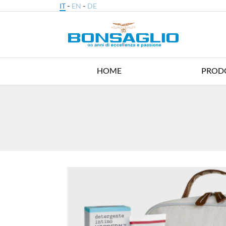
-
-
IT
EN
DE
HOME
PROD