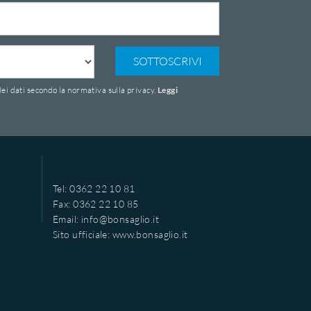
SOTTOSCRIVI
ei dati secondo la normativa sulla privacy.
Leggi
Tel: 0362 22 10 81
Fax: 0362 22 10 85
Email:
info@bonsaglio.it
Sito ufficiale:
www.bonsaglio.it