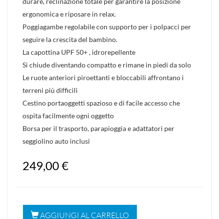
durare, reclinazione totale per garantire la posizione
ergonomica e riposare in relax.
Poggiagambe regolabile con supporto per i polpacci per
seguire la crescita del bambino.
La capottina UPF 50+ , idrorepellente
Si chiude diventando compatto e rimane in piedi da solo
Le ruote anteriori piroettanti e bloccabili affrontano i
terreni più difficili
Cestino portaoggetti spazioso e di facile accesso che
ospita facilmente ogni oggetto
Borsa per il trasporto, parapioggia e adattatori per
seggiolino auto inclusi
249,00 €
AGGIUNGI AL CARRELLO