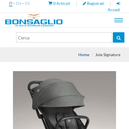
-
-
|
|
IT
EN
DE
0
Articoli
Registrati
Accedi
Toggl
navig
Home
Joie Signature