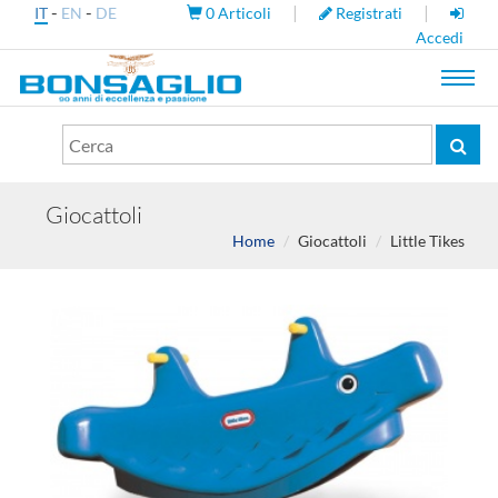
-
-
|
|
IT
EN
DE
0
Articoli
Registrati
Accedi
Toggl
navig
Giocattoli
Home
Giocattoli
Little Tikes