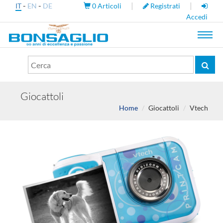
-
-
|
|
IT
EN
DE
0
Articoli
Registrati
Accedi
Toggl
navig
Giocattoli
Home
Giocattoli
Vtech