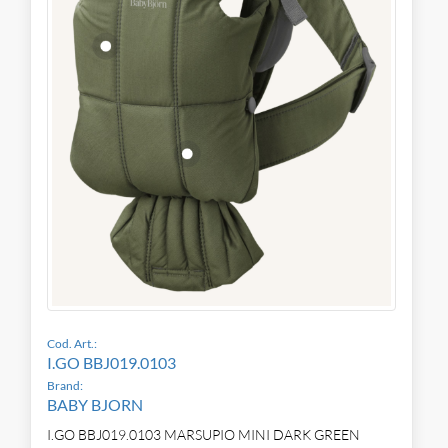
Cod. Art.:
I.GO BBJ019.0103
Brand:
BABY BJORN
I.GO BBJ019.0103 MARSUPIO MINI DARK GREEN