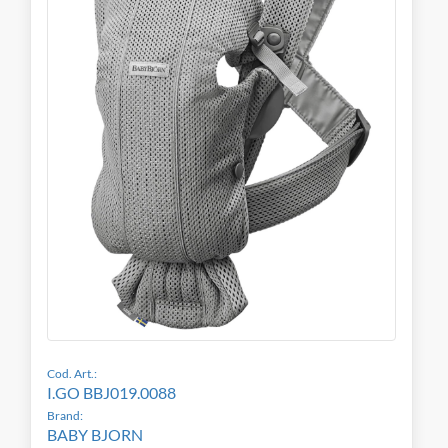
Cod. Art.:
I.GO BBJ019.0088
Brand:
BABY BJORN