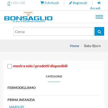
-
-
|
|
IT
EN
DE
0
Articoli
Registrati
Accedi
Toggl
navig
Home
Baby Bjorn
mostra solo i prodotti disponibili
CATEGORIE
FERMODELLISMO
PRIMA INFANZIA
MARSUPI