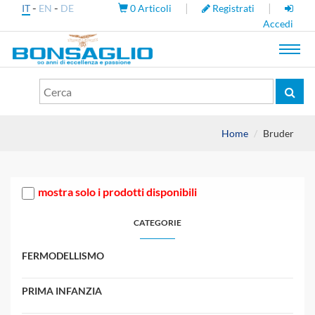
-
-
|
|
IT
EN
DE
0
Articoli
Registrati
Accedi
Toggl
navig
Home
Bruder
mostra solo i prodotti disponibili
CATEGORIE
FERMODELLISMO
PRIMA INFANZIA