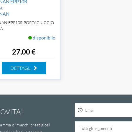
NAN EPP10R
d:
NAN
AN EPP10R PORTACIUCCIO
SA
disponibile
27,00 €
DETTAGLI
OVITA'!
amma di marchi prestigiosi
ualità e design a prezzi