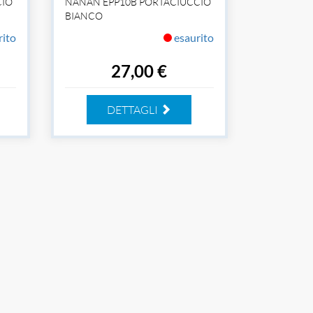
CIO
NANAN EPP10B PORTACIUCCIO
BIANCO
rito
esaurito
27,00 €
DETTAGLI