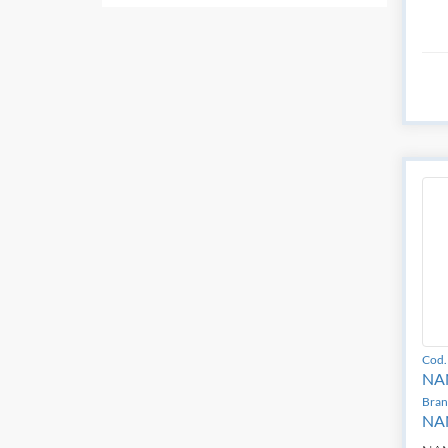
Cod. 
NA
Bran
NA