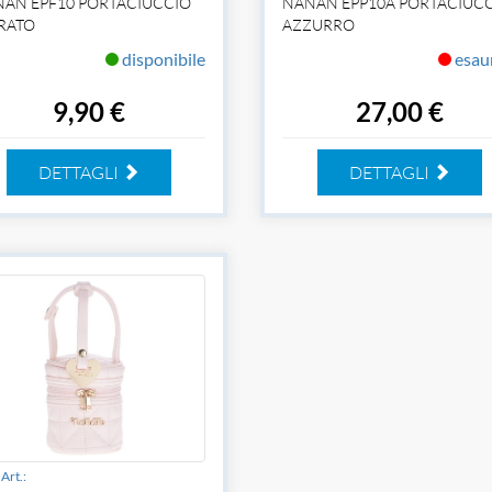
AN EPF10 PORTACIUCCIO
NANAN EPP10A PORTACIUC
RATO
AZZURRO
disponibile
esau
9,90 €
27,00 €
DETTAGLI
DETTAGLI
Art.: