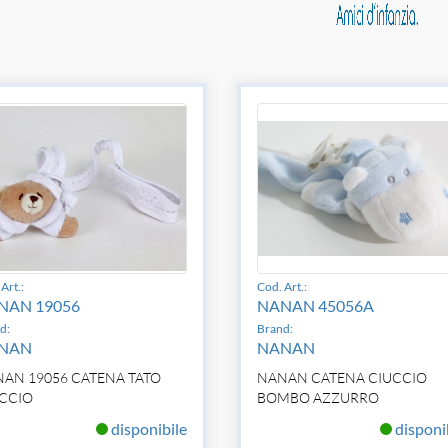
Art.:
Cod. Art.:
NAN 19056
NANAN 45056A
d:
Brand:
NAN
NANAN
AN 19056 CATENA TATO
NANAN CATENA CIUCCIO
CCIO
BOMBO AZZURRO
disponibile
disponi