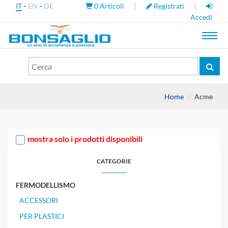
-
-
|
|
IT
EN
DE
0
Articoli
Registrati
Accedi
Toggl
navig
Home
Acme
mostra solo i prodotti disponibili
CATEGORIE
FERMODELLISMO
ACCESSORI
PER PLASTICI