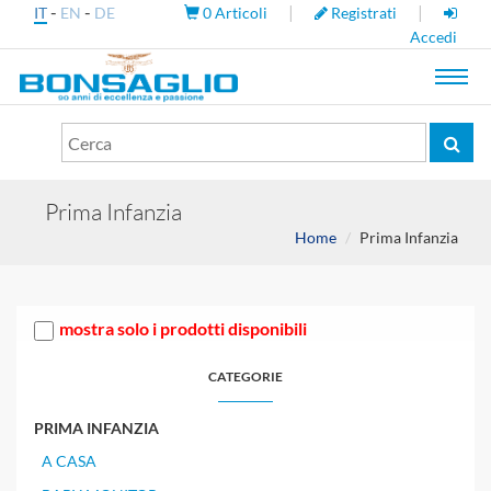
-
-
|
|
IT
EN
DE
0
Articoli
Registrati
Accedi
Toggl
navig
Prima Infanzia
Home
Prima Infanzia
mostra solo i prodotti disponibili
CATEGORIE
PRIMA INFANZIA
A CASA