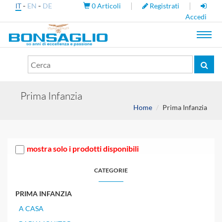
-
-
|
|
IT
EN
DE
0
Articoli
Registrati
Accedi
Toggl
navig
Prima Infanzia
Home
Prima Infanzia
mostra solo i prodotti disponibili
CATEGORIE
PRIMA INFANZIA
A CASA