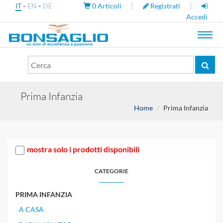
-
-
|
|
IT
EN
DE
0
Articoli
Registrati
Accedi
Toggl
navig
Prima Infanzia
Home
Prima Infanzia
mostra solo i prodotti disponibili
CATEGORIE
PRIMA INFANZIA
A CASA