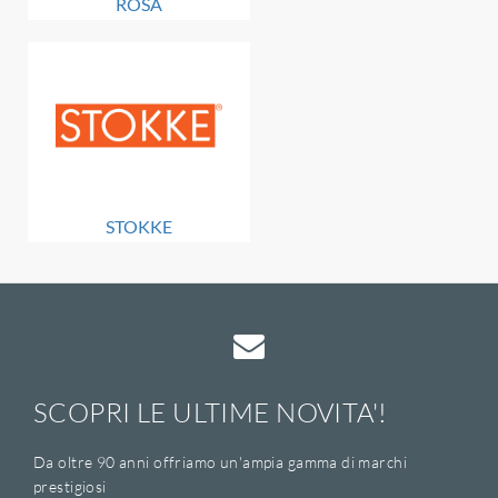
ROSA
STOKKE
SCOPRI LE ULTIME NOVITA'!
Da oltre 90 anni offriamo un'ampia gamma di marchi
prestigiosi