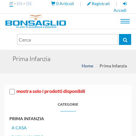
-
-
|
|
IT
EN
DE
0
Articoli
Registrati
Accedi
Toggl
navig
Prima Infanzia
Home
Prima Infanzia
mostra solo i prodotti disponibili
CATEGORIE
PRIMA INFANZIA
A CASA